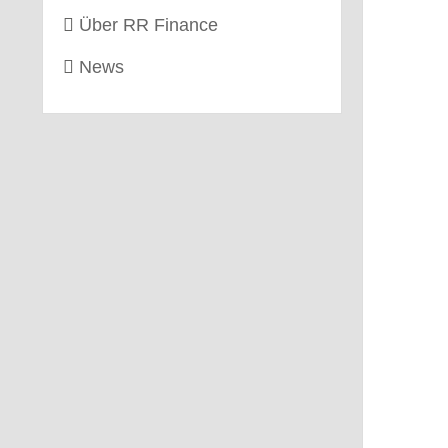
Über RR Finance
News