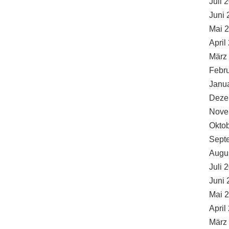
Juli 
Juni 
Mai 
April
März
Febr
Janu
Deze
Nove
Okto
Sept
Augu
Juli 
Juni 
Mai 
April
März