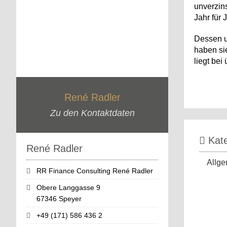
unverzins
Jahr für
Dessen u
haben si
liegt bei
René Radler
Zu den Kontaktdaten
Kate
René Radler
Allge
RR Finance Consulting René Radler
Obere Langgasse 9
67346 Speyer
+49 (171) 586 436 2