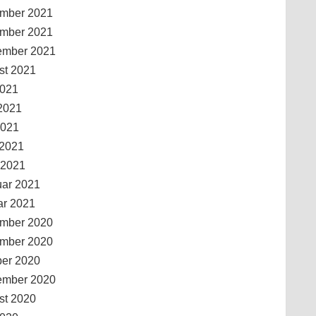
mber 2021
mber 2021
ember 2021
st 2021
2021
2021
2021
 2021
 2021
uar 2021
ar 2021
mber 2020
mber 2020
ber 2020
ember 2020
st 2020