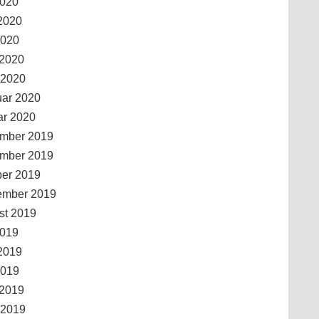
2020
2020
2020
 2020
 2020
uar 2020
ar 2020
mber 2019
mber 2019
ber 2019
ember 2019
st 2019
2019
2019
2019
 2019
 2019