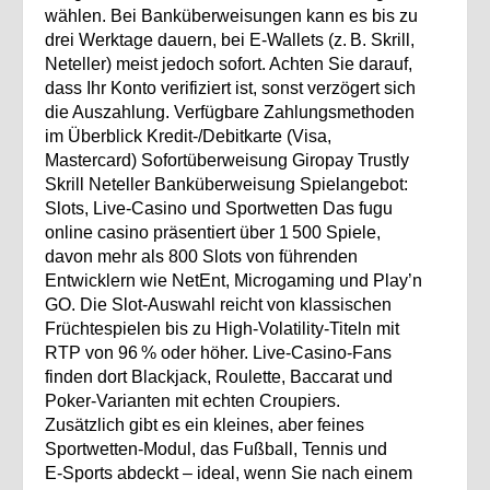
wählen. Bei Banküberweisungen kann es bis zu
drei Werktage dauern, bei E‑Wallets (z. B. Skrill,
Neteller) meist jedoch sofort. Achten Sie darauf,
dass Ihr Konto verifiziert ist, sonst verzögert sich
die Auszahlung. Verfügbare Zahlungsmethoden
im Überblick Kredit‑/Debitkarte (Visa,
Mastercard) Sofortüberweisung Giropay Trustly
Skrill Neteller Banküberweisung Spielangebot:
Slots, Live‑Casino und Sportwetten Das fugu
online casino präsentiert über 1 500 Spiele,
davon mehr als 800 Slots von führenden
Entwicklern wie NetEnt, Microgaming und Play’n
GO. Die Slot‑Auswahl reicht von klassischen
Früchtespielen bis zu High‑Volatility‑Titeln mit
RTP von 96 % oder höher. Live‑Casino‑Fans
finden dort Blackjack, Roulette, Baccarat und
Poker‑Varianten mit echten Croupiers.
Zusätzlich gibt es ein kleines, aber feines
Sportwetten‑Modul, das Fußball, Tennis und
E‑Sports abdeckt – ideal, wenn Sie nach einem