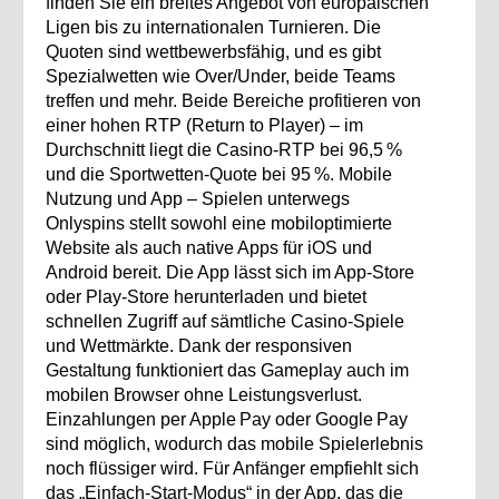
finden Sie ein breites Angebot von europäischen
Ligen bis zu internationalen Turnieren. Die
Quoten sind wettbewerbsfähig, und es gibt
Spezialwetten wie Over/Under, beide Teams
treffen und mehr. Beide Bereiche profitieren von
einer hohen RTP (Return to Player) – im
Durchschnitt liegt die Casino‑RTP bei 96,5 %
und die Sportwetten‑Quote bei 95 %. Mobile
Nutzung und App – Spielen unterwegs
Onlyspins stellt sowohl eine mobiloptimierte
Website als auch native Apps für iOS und
Android bereit. Die App lässt sich im App‑Store
oder Play‑Store herunterladen und bietet
schnellen Zugriff auf sämtliche Casino‑Spiele
und Wettmärkte. Dank der responsiven
Gestaltung funktioniert das Gameplay auch im
mobilen Browser ohne Leistungsverlust.
Einzahlungen per Apple Pay oder Google Pay
sind möglich, wodurch das mobile Spielerlebnis
noch flüssiger wird. Für Anfänger empfiehlt sich
das „Einfach‑Start‑Modus“ in der App, das die