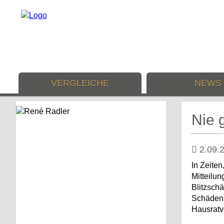
VERGLEICHE
NEWS
Nie 
2.09.
In Zeite
Mitteilu
Blitzschä
Schäden 
Hausratv