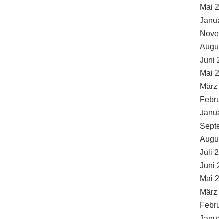
Mai 
Janu
Nove
Augu
Juni 
Mai 
März
Febr
Janu
Sept
Augu
Juli 
Juni 
Mai 
März
Febr
Janu