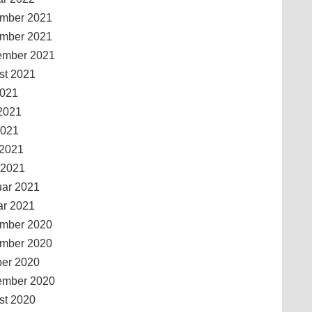
mber 2021
mber 2021
ember 2021
st 2021
2021
2021
2021
 2021
 2021
uar 2021
ar 2021
mber 2020
mber 2020
ber 2020
ember 2020
st 2020