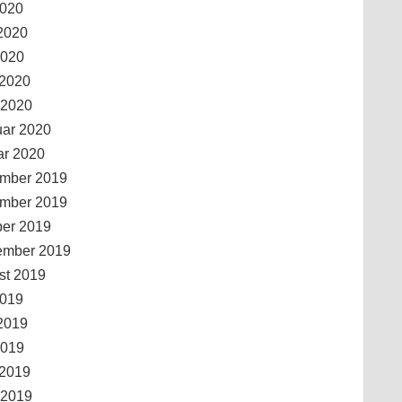
2020
2020
2020
 2020
 2020
uar 2020
ar 2020
mber 2019
mber 2019
ber 2019
ember 2019
st 2019
2019
2019
2019
 2019
 2019