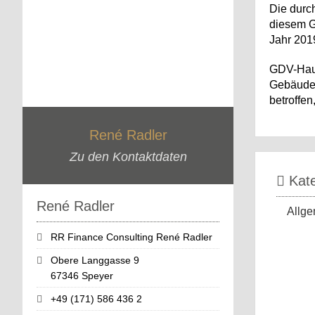
Die durc
diesem G
Jahr 2019
GDV-Haup
Gebäudet
betroffen
René Radler
Zu den Kontaktdaten
Kate
René Radler
Allge
RR Finance Consulting René Radler
Obere Langgasse 9
67346 Speyer
+49 (171) 586 436 2