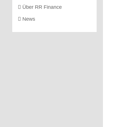
Über RR Finance
News