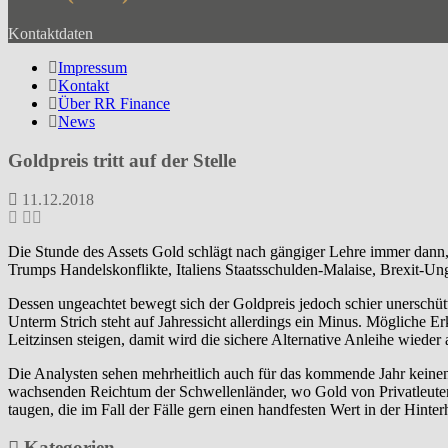
Kontaktdaten
Impressum
Kontakt
Über RR Finance
News
Goldpreis tritt auf der Stelle
11.12.2018
Die Stunde des Assets Gold schlägt nach gängiger Lehre immer dann, 
Trumps Handelskonflikte, Italiens Staatsschulden-Malaise, Brexit-Un
Dessen ungeachtet bewegt sich der Goldpreis jedoch schier unerschütte
Unterm Strich steht auf Jahressicht allerdings ein Minus. Mögliche E
Leitzinsen steigen, damit wird die sichere Alternative Anleihe wieder 
Die Analysten sehen mehrheitlich auch für das kommende Jahr keinen 
wachsenden Reichtum der Schwellenländer, wo Gold von Privatleuten te
taugen, die im Fall der Fälle gern einen handfesten Wert in der Hint
Kategorien