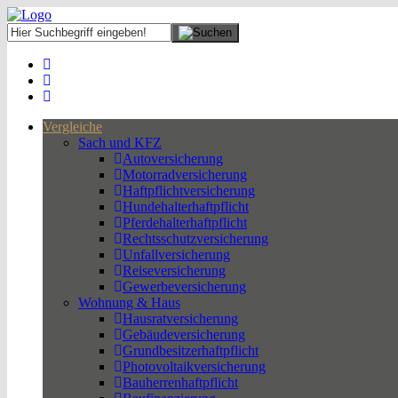
Vergleiche
Sach und KFZ
Autoversicherung
Motorradversicherung
Haftpflichtversicherung
Hundehalterhaftpflicht
Pferdehalterhaftpflicht
Rechtsschutzversicherung
Unfallversicherung
Reiseversicherung
Gewerbeversicherung
Wohnung & Haus
Hausratversicherung
Gebäudeversicherung
Grundbesitzerhaftpflicht
Photovoltaikversicherung
Bauherrenhaftpflicht