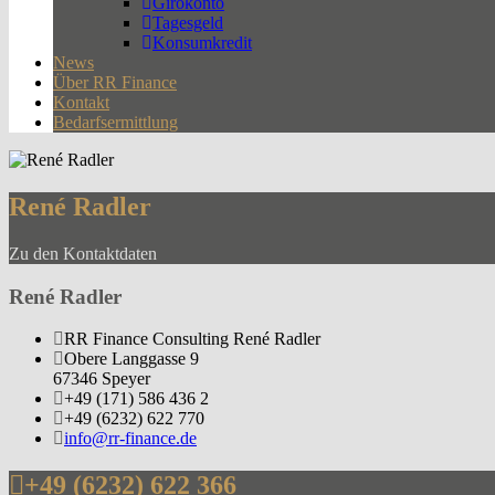
Girokonto
Tagesgeld
Konsumkredit
News
Über RR Finance
Kontakt
Bedarfsermittlung
René Radler
Zu den Kontaktdaten
René Radler
RR Finance Consulting René Radler
Obere Langgasse 9
67346 Speyer
+49 (171) 586 436 2
+49 (6232) 622 770
info@rr-finance.de
+49 (6232) 622 366