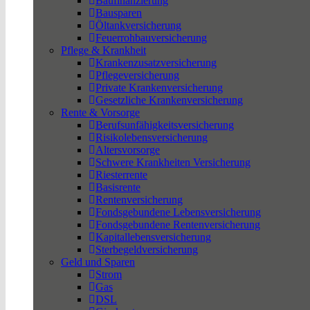
Baufinanzierung
Bausparen
Öltankversicherung
Feuerrohbauversicherung
Pflege & Krankheit
Krankenzusatzversicherung
Pflegeversicherung
Private Krankenversicherung
Gesetzliche Krankenversicherung
Rente & Vorsorge
Berufs­unfähigkeitsversicherung
Risikolebensversicherung
Altersvorsorge
Schwere Krankheiten Versicherung
Riesterrente
Basisrente
Rentenversicherung
Fondsgebundene Lebensversicherung
Fondsgebundene Rentenversicherung
Kapitallebensversicherung
Sterbegeldversicherung
Geld und Sparen
Strom
Gas
DSL