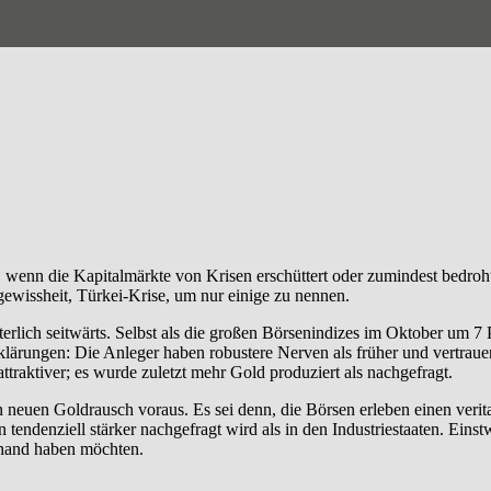
wenn die Kapitalmärkte von Krisen erschüttert oder zumindest bedroht 
gewissheit, Türkei-Krise, um nur einige zu nennen.
rlich seitwärts. Selbst als die großen Börsenindizes im Oktober um 7 P
rklärungen: Die Anleger haben robustere Nerven als früher und vertraue
attraktiver; es wurde zuletzt mehr Gold produziert als nachgefragt.
neuen Goldrausch voraus. Es sei denn, die Börsen erleben einen verit
ndenziell stärker nachgefragt wird als in den Industriestaaten. Einstw
erhand haben möchten.