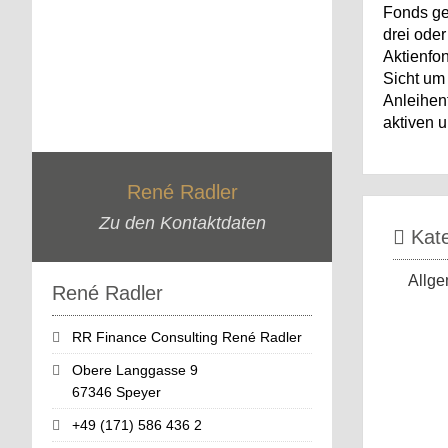
Fonds ge
drei ode
Aktienfo
Sicht um
Anleihen
aktiven u
René Radler
Zu den Kontaktdaten
Kate
Allge
René Radler
RR Finance Consulting René Radler
Obere Langgasse 9
67346 Speyer
+49 (171) 586 436 2