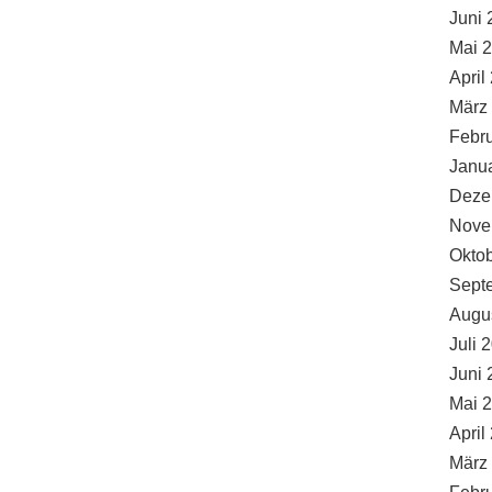
Juni 
Mai 
April
März
Febr
Janu
Deze
Nove
Okto
Sept
Augu
Juli 
Juni 
Mai 
April
März