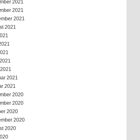
mber 2021
mber 2021
ember 2021
st 2021
2021
2021
2021
 2021
 2021
uar 2021
ar 2021
mber 2020
mber 2020
ber 2020
ember 2020
st 2020
2020