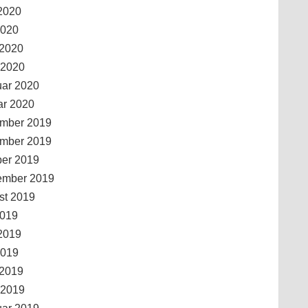
2020
2020
 2020
 2020
uar 2020
ar 2020
mber 2019
mber 2019
ber 2019
ember 2019
st 2019
2019
2019
2019
 2019
 2019