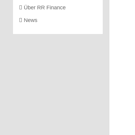
Über RR Finance
News