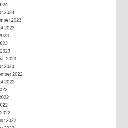
2024
ar 2024
mber 2023
st 2023
2023
2023
 2023
uar 2023
ar 2023
ember 2022
st 2022
2022
2022
2022
 2022
uar 2022