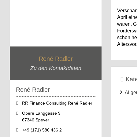
Verschär
April ei
waren. G
Fördersy
schon heu
Altersvor
René Radler
Zu den Kontaktdaten
Kate
René Radler
Allge
RR Finance Consulting René Radler
Obere Langgasse 9
67346 Speyer
+49 (171) 586 436 2