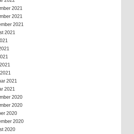
ar 2022
mber 2021
mber 2021
ember 2021
st 2021
2021
2021
2021
 2021
 2021
uar 2021
ar 2021
mber 2020
mber 2020
ber 2020
ember 2020
st 2020