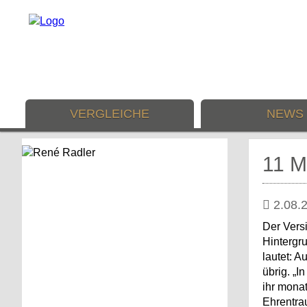
VERGLEICHE
NEWS
11 M
2.08.
Der Vers
Hintergru
lautet: A
übrig. „I
ihr monat
Ehrentrau