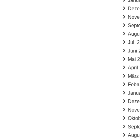
Janu
Deze
Nove
Sept
Augu
Juli 
Juni 
Mai 
April
März
Febr
Janu
Deze
Nove
Okto
Sept
Augu