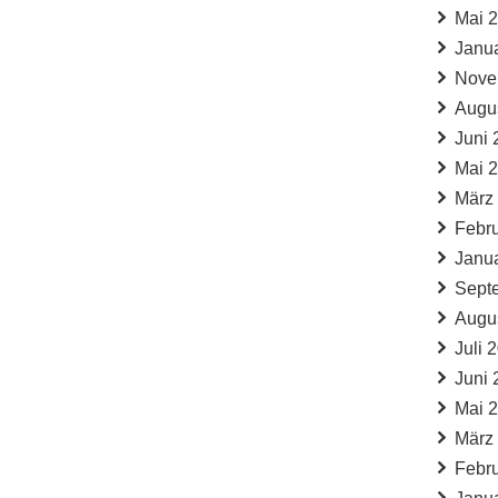
Mai 
Janu
Nove
Augu
Juni 
Mai 
März
Febr
Janu
Sept
Augu
Juli 
Juni 
Mai 
März
Febr