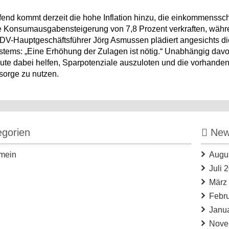
fend kommt derzeit die hohe Inflation hinzu, die einkommenssc
ne Konsumausgabensteigerung von 7,8 Prozent verkraften, währe
DV-Hauptgeschäftsführer Jörg Asmussen plädiert angesichts di
stems: „Eine Erhöhung der Zulagen ist nötig.“ Unabhängig davo
te dabei helfen, Sparpotenziale auszuloten und die vorhandenen 
sorge zu nutzen.
gorien
News
mein
Augu
Juli 
März
Febr
Janu
Nove