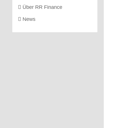
Über RR Finance
News